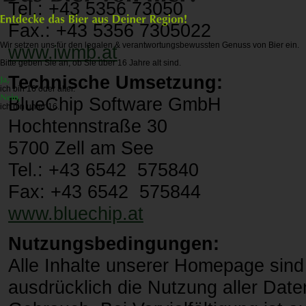
Tel.: +43 5356 73050
Fax.: +43 5356 7305022
Wir setzen uns für den legalen & verantwortungsbewussten Genuss von Bier ein.
www.iwmb.at
Bitte geben Sie an, ob Sie über 16 Jahre alt sind.
Technische Umsetzung:
ich bin 16 oder älter.
BlueChip Software GmbH
ich bin unter 16.
Hochtennstraße 30
5700 Zell am See
Tel.: +43 6542 575840
Fax: +43 6542 575844
www.bluechip.at
Nutzungsbedingungen:
Alle Inhalte unserer Homepage sind 
ausdrücklich die Nutzung aller Date