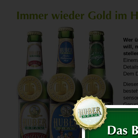
Wer u
will,
stelle
Einem 
Detail
Dem D
Dieser
besteh
sensor
Geruch
Gesch
bewert
Andere
welche