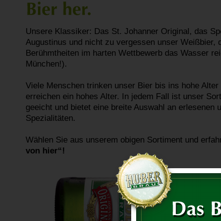
Unsere Klassiker: Das St. Johanner Original, das Spe
Augustinus und nicht zu vergessen unser Weißbier, 
Berühmtheiten im harten Wettbewerb das Wasser rei
München!).
Viele Menschen trinken unser Bier bis ins hohe Alter
erreichen ein hohes Alter. In jedem Fall ist unser S
geeicht und bietet eine breite Auswahl an erlesenen
Spezialitäten.
Wählen Sie aus unserem obigen Sortiment und erfah
von hier“!