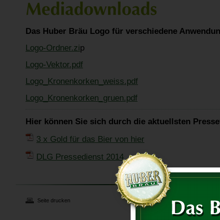
Das Huber Bräu Logo für verschiedene Anwendun
Logo-Ordner.zi
p
Logo-Vektor.pdf
Logo_Kronenkorken_weiss.pdf
Logo_Kronenkorken_gruen.pdf
Hier können Sie sich durch die aktuellsten Presse
3 x Gold für das Bier von hier
DLG Pressedienst 2014
Seite drucken