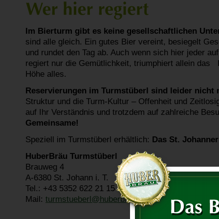
Im Bierturm gibt es keine gesellschaftlichen Unte
sind alle gleich. Ein gutes Bier vereint, besiegelt Ge
und rundet den Tag ab. Auch wenn sich hier jeder au
regiert nur die Gemütlichkeit, triumphiert allein das
Höhe alles.
Reservierungen im Turmstüberl sind leider nicht
Struktur und die Turm-Kultur – Offenheit und Zeitlosi
auf Ihr Verständnis und trotzdem auf zahlreiche Bes
Gemeinsame!
Speziell im Turmstüberl erhältlich:
Das St. Johanner
HuberBräu Turmstüberl
Brauweg 4
A-6380 St. Johann i. T.
Tel.: +43 5352 622 21 15
Mail:
turmstueberl@
huberbraeu.at