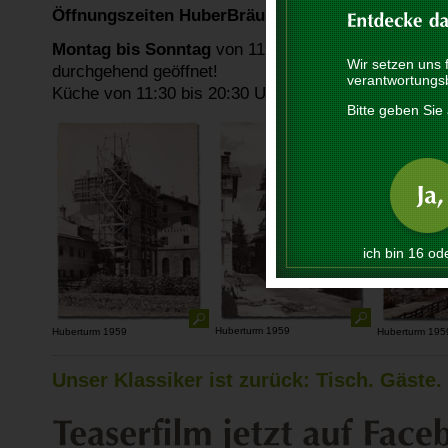
Öffnungszeiten HuberBräu Turmstüberl:
Montag bis Sonntag
von 11:00 bis 22:00 Uhr
Wir setzen uns 
durchgehend geöffnet!
verantwortungs
Küche von 11:30 bis 20:30 Uhr
Bitte geben Sie 
ich bin 16 ode
Huberturm 1959
Huberturm 1959
Huberturm 195
Unser Klassiker ist zurück: Tisch. Gäste.