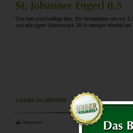
Das fast unschuldige Bier. Ein Schankbier mit nur 3,
und würzigem Geschmack 30 % weniger Alkohol als un
« zurück zur Übersicht
Seite drucken