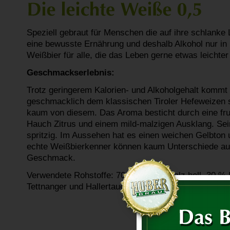
Speziell gebraut für Menschen die auf ihre schlanke 
eine bewusste Ernährung und deshalb Alkohol nur i
Weißbier für alle, die das Leben gerne etwas leichte
Geschmackserlebnis:
Trotz geringerem Kalorien- und Alkoholgehalt kommt
geschmacklich dem klassischen Tiroler Hefeweizen s
kaum von diesem. Das Aroma besticht durch eine fru
Hauch Zitrus und einem mild-malzigen Ausklang. Sei
spritzig. Im Aussehen hat es einen weichen Gelbton 
echte Weißbierkenner können kaum Unterschiede au
Geschmack.
Verwendete Rohstoffe: 70 % Weizenmalz hell, 30 % 
Tettnanger und Hallertauer Spalter Select, Brauwasse