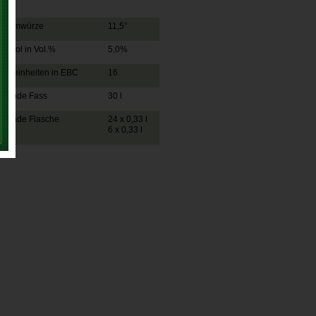
tammwürze
11,5°
lkohol in Vol.%
5,0%
ittereinheiten in EBC
16
ebinde Fass
30 l
ebinde Flasche
24 x 0,33 l
6 x 0,33 l