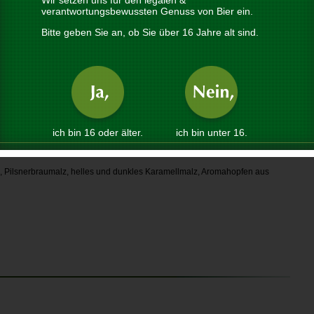
Wir setzen uns für den legalen &
verantwortungsbewussten Genuss von Bier ein.
S
Bitte geben Sie an, ob Sie über 16 Jahre alt sind.
ützenhauptmann, lebenslustiger Bierbrauer und Wirt in St. Johann in Tirol.
A
us Feller nicht nur im Kampf gegen die Franzosen und Bayern, sondern
lz. So wird auch heute noch nach dem Originalrezept aus dem 18.
B
Persönlichkeit schlechthin unter den Bieren.
G
nd einer extrem betonten Hopfenblume, die sich allerdings nicht in
G
 wird der Aromahopfen erst unmittelbar vor dem Ausschlagen der Würze
ben alle Aromastoffe, aber nur 16 Bittereinheiten (halb so viel wie beim
ich bin 16 oder älter.
ich bin unter 16.
re wird durch malzige Noten balanciert, die leichte Vollmundigkeit und
cht süßlichen, Aromaton einbringen – höchst eigenständig!
 Pilsnerbraumalz, helles und dunkles Karamellmalz, Aromahopfen aus