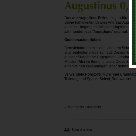
Das war Augustinus Feller – legendärer Sch
Seine Fähigkeiten bewies Andreas Augustin
auch im Umgang mit Wasser, Hopfen und Ma
Jahrhundert das "Augustiuns" gebraut. Die 
Geschmackserlebnis:
Bernsteinfarben mit sehr schönem Schaum u
Bittereinheiten niederschlägt: Diesem Bier
aus der Sudpfanne zugegeben – dadurch blei
Meister-Pils) im Bier enthalten. Diese Bitte
einen feinen kakaoartigen, aber dennoch ni
Verwendete Rohstoffe: Münchner Braumalz,
Tettnang und Spalter Select, Brauwasser.
« zurück zur Übersicht
Seite drucken