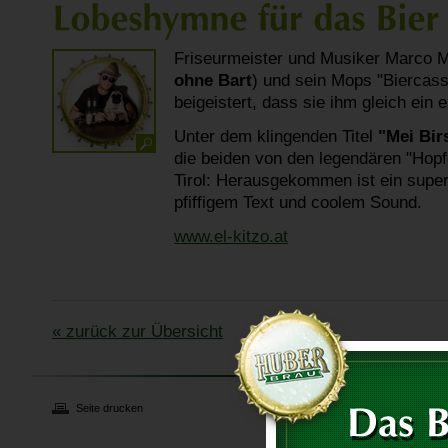
Friseurmeister und Musiker Marco M
ohne Bart
) und sein Mops "Biercass
beigeistert, dass sie ihm gleich ein
Unter dem klingenden Titel
"Mei Bir
die beiden von den legendären "Hopf
Tirol: Herausgekommen ist ein supe
pfiffigem Text und coolem Sound.
www.el-kitzo.at
« zurück zur Übersicht
Seite drucken