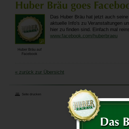
Das Huber Bräu hat jetzt auch seine
aktuelle Info's zu Veranstaltungen 
hier zu finden sind. Einfach mal rei
www.facebook.com/huberbraeu
Huber Bräu auf
Facebook
« zurück zur Übersicht
Seite drucken